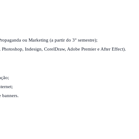
ropaganda ou Marketing (a partir do 3° semestre);​
, Photoshop, Indesign, CorelDraw, Adobe Premier e After Effect).​
ção;​
ernet;​
e banners.