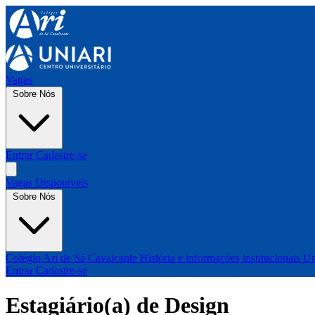
Vagas
Sobre Nós
Entrar
Cadastre-se
Vagas Disponíveis
Sobre Nós
Colégio Ari de Sá Cavalcante
História e informações institucionais
Un
Entrar
Cadastre-se
Estagiário(a) de Design