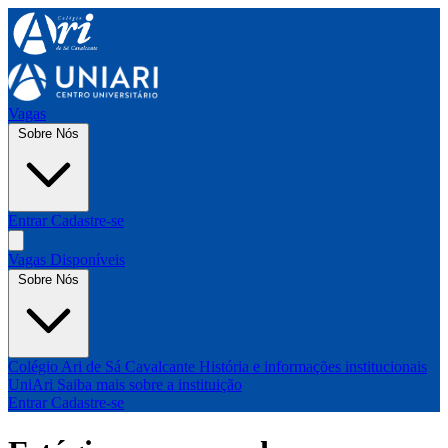
Vagas
Sobre Nós
Entrar
Cadastre-se
Vagas Disponíveis
Sobre Nós
Colégio Ari de Sá Cavalcante
História e informações institucionais
UniAri
Saiba mais sobre a instituição
Entrar
Cadastre-se