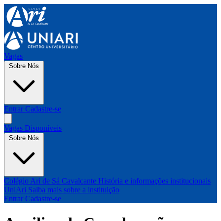
Vagas
Sobre Nós
Entrar
Cadastre-se
Vagas Disponíveis
Sobre Nós
Colégio Ari de Sá Cavalcante
História e informações institucionais
UniAri
Saiba mais sobre a instituição
Entrar
Cadastre-se